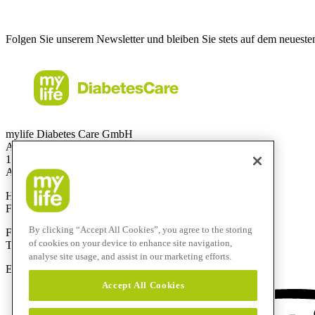
Folgen Sie unserem Newsletter und bleiben Sie stets auf dem neueste
mylife Diabetes Care GmbH
Am Euro Platz 2
1120 Wien
Austria
Hotline:
0800 300 304
Fax:
+43 720 880 148
By clicking “Accept All Cookies”, you agree to the storing
Für Anrufe aus dem Ausland:
of cookies on your device to enhance site navigation,
Technik-Hotline:
+43 720 882 805
analyse site usage, and assist in our marketing efforts.
E-Mail:
service@mylife-diabetescare.at
Accept All Cookies