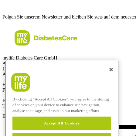
Folgen Sie unserem Newsletter und bleiben Sie stets auf dem neueste
mylife Diabetes Care GmbH
Am Euro Platz 2
1120 Wien
Austria
Hotline:
0800 300 304
Fax:
+43 720 880 148
By clicking “Accept All Cookies”, you agree to the storing
Für Anrufe aus dem Ausland:
of cookies on your device to enhance site navigation,
Technik-Hotline:
+43 720 882 805
analyse site usage, and assist in our marketing efforts.
E-Mail:
service@mylife-diabetescare.at
Accept All Cookies