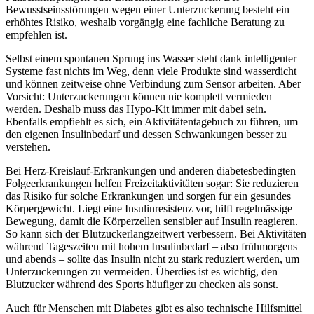
Bewusstseinsstörungen wegen einer Unterzuckerung besteht ein
erhöhtes Risiko, weshalb vorgängig eine fachliche Beratung zu
empfehlen ist.
Selbst einem spontanen Sprung ins Wasser steht dank intelligenter
Systeme fast nichts im Weg, denn viele Produkte sind wasserdicht
und können zeitweise ohne Verbindung zum Sensor arbeiten. Aber
Vorsicht: Unterzuckerungen können nie komplett vermieden
werden. Deshalb muss das Hypo-Kit immer mit dabei sein.
Ebenfalls empfiehlt es sich, ein Aktivitätentagebuch zu führen, um
den eigenen Insulinbedarf und dessen Schwankungen besser zu
verstehen.
Bei Herz-Kreislauf-Erkrankungen und anderen diabetesbedingten
Folgeerkrankungen helfen Freizeitaktivitäten sogar: Sie reduzieren
das Risiko für solche Erkrankungen und sorgen für ein gesundes
Körpergewicht. Liegt eine Insulinresistenz vor, hilft regelmässige
Bewegung, damit die Körperzellen sensibler auf Insulin reagieren.
So kann sich der Blutzuckerlangzeitwert verbessern. Bei Aktivitäten
während Tageszeiten mit hohem Insulinbedarf – also frühmorgens
und abends – sollte das Insulin nicht zu stark reduziert werden, um
Unterzuckerungen zu vermeiden. Überdies ist es wichtig, den
Blutzucker während des Sports häufiger zu checken als sonst.
Auch für Menschen mit Diabetes gibt es also technische Hilfsmittel