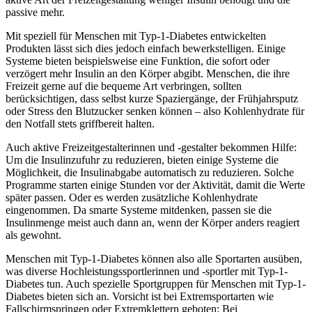
passive mehr.
Mit speziell für Menschen mit Typ-1-Diabetes entwickelten
Produkten lässt sich dies jedoch einfach bewerkstelligen. Einige
Systeme bieten beispielsweise eine Funktion, die sofort oder
verzögert mehr Insulin an den Körper abgibt. Menschen, die ihre
Freizeit gerne auf die bequeme Art verbringen, sollten
berücksichtigen, dass selbst kurze Spaziergänge, der Frühjahrsputz
oder Stress den Blutzucker senken können – also Kohlenhydrate für
den Notfall stets griffbereit halten.
Auch aktive Freizeitgestalterinnen und -gestalter bekommen Hilfe:
Um die Insulinzufuhr zu reduzieren, bieten einige Systeme die
Möglichkeit, die Insulinabgabe automatisch zu reduzieren. Solche
Programme starten einige Stunden vor der Aktivität, damit die Werte
später passen. Oder es werden zusätzliche Kohlenhydrate
eingenommen. Da smarte Systeme mitdenken, passen sie die
Insulinmenge meist auch dann an, wenn der Körper anders reagiert
als gewohnt.
Menschen mit Typ-1-Diabetes können also alle Sportarten ausüben,
was diverse Hochleistungssportlerinnen und -sportler mit Typ-1-
Diabetes tun. Auch spezielle Sportgruppen für Menschen mit Typ-1-
Diabetes bieten sich an. Vorsicht ist bei Extremsportarten wie
Fallschirmspringen oder Extremklettern geboten: Bei