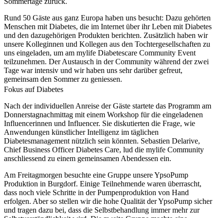
Sommertage zurück.
Rund 50 Gäste aus ganz Europa haben uns besucht: Dazu gehörten
Menschen mit Diabetes, die im Internet über ihr Leben mit Diabetes
und den dazugehörigen Produkten berichten. Zusätzlich haben wir
unsere Kolleginnen und Kollegen aus den Tochtergesellschaften zu
uns eingeladen, um am mylife Diabetescare Community Event
teilzunehmen. Der Austausch in der Community während der zwei
Tage war intensiv und wir haben uns sehr darüber gefreut,
gemeinsam den Sommer zu geniessen.
Fokus auf Diabetes
Nach der individuellen Anreise der Gäste startete das Programm am
Donnerstagnachmittag mit einem Workshop für die eingeladenen
Influencerinnen und Influencer. Sie diskutierten die Frage, wie
Anwendungen künstlicher Intelligenz im täglichen
Diabetesmanagement nützlich sein könnten. Sebastien Delarive,
Chief Business Officer Diabetes Care, lud die mylife Community
anschliessend zu einem gemeinsamen Abendessen ein.
Am Freitagmorgen besuchte eine Gruppe unsere YpsoPump
Produktion in Burgdorf. Einige Teilnehmende waren überrascht,
dass noch viele Schritte in der Pumpenproduktion von Hand
erfolgen. Aber so stellen wir die hohe Qualität der YpsoPump sicher
und tragen dazu bei, dass die Selbstbehandlung immer mehr zur