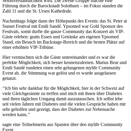
Selbstverständlichkeit wird. Die zweite Gruppe machte eine
Führung durch die Barockstadt Solothurn – im Fokus standen die
Zahl 11 und die St. Ursen Kathedrale.
Nachmittags folgte dann der Höhepunkt des Events: das St. Peter at
Sunset Festival mit Emili Sandé. Ypsomed war Gold Sponsor des
Festivals, somit durfte die ganze Community das Konzert als VIP-
Gäste erleben: gratis Essen und Getränke am eigenen Ypsomed
Stand, ein Besuch im Backstage-Bereich und die besten Plätze auf
einer erhöhten VIP-Tribüne.
Hier vermischten sich die Gäste untereinander und es war die
perfekte Möglichkeit, sich besser kennenzulernen. Marius Bear und
Emili Sandé rundeten einen sehr gelungenen mylife Community
Event ab, die Stimmung war gelöst und es wurde ausgelassen
getanzt.
‘‘Ich bin sehr dankbar für die Möglichkeit, hier in der Schweiz auf
viele Gleichgesinnte zu treffen und mich mit ihnen über Diabetes
und ihren täglichen Umgang damit auszutauschen. Ich selbst lebe
seit vielen Jahren mit Diabetes und die vielen Gespräche haben mir
sehr geholfen und gezeigt, dass der Diabetes zur Nebensache
werden kann,’’
sagte eine Teilnehmerin aus Spanien über den mylife Community
Event.