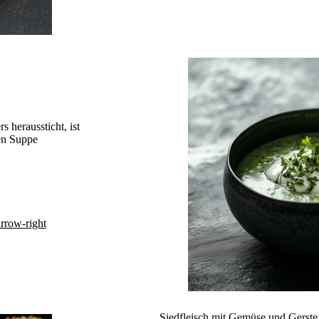
 heraussticht, ist
ren Suppe
arrow-right
Siedfleisch mit Gemüse und Gerste