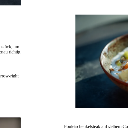
ühstück, um
nau richtig.
arrow-right
Pouletschenkelsteak auf gelbem Co