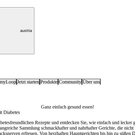
austria
 myLoop
Jetzt starten
Produkte
Community
Über uns
Ganz einfach gesund essen!
t Diabetes
iabetesfreundlichen Rezepte und entdecken Sie, wie einfach und lecker
fangreiche Sammlung schmackhafter und nahrhafter Gerichte, die nicht n
cksnerven erfreuen. Von herzhaften Hauptgerichten bis hin zu süßen D