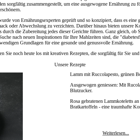
den sorgfältig zusammengestellt, um eine ausgewogene Ernährung zu 
erschönern.
wurde von Ernährungsexperten geprüft und so konzipiert, dass es eine 
mack oder Abwechslung zu verzichten. Darüber hinaus bieten unsere Ko
os durch die Zubereitung jedes dieser Gerichte führen. Ganz gleich, ob S
 Suche nach neuen Inspirationen für Ihre Mahlzeiten sind, die "diabete
otwendigen Grundlagen für eine gesunde und genussvolle Ernährung.
gen Sie noch heute los mit kreativen Rezepten, die sorgfältig für Sie u
Unsere Rezepte
Lamm mit Ruccolapesto, grünen Bo
Ausgewogen geniessen: Mit Rucolap
Blutzucker.
Rosa gebratenen Lammkoteletts an
Bratkartoffeln - eine traumhafte 
Weiterlesen...